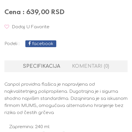
Cena : 639,00 RSD
Dodaj U Favorite
facebook
Podeli :
SPECIFIKACIJA
KOMENTARI (0)
Canpol providna flašica je napravljena od
najkvalitetnijeg polipropilena. Dugotrajna je i sigurna
shodno najvišim standardima. Dizajnirana je sa iskusnom
firmom MUMS, omogućava alternativno hranjenje bez
rizika od čestih grčeva
Zapremina: 240 ml