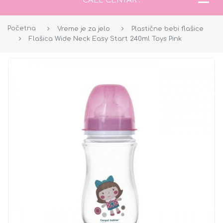
CALL CENTAR :
Početna
Vreme je za jelo
Plastične bebi flašice
Flašica Wide Neck Easy Start 240ml Toys Pink