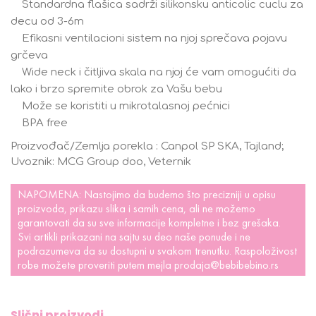
Standardna flašica sadrži silikonsku anticolic cuclu za
decu od 3-6m
Efikasni ventilacioni sistem na njoj sprečava pojavu
grčeva
Wide neck i čitljiva skala na njoj će vam omogućiti da
lako i brzo spremite obrok za Vašu bebu
Može se koristiti u mikrotalasnoj pećnici
BPA free
Proizvođač/Zemlja porekla : Canpol SP SKA, Tajland;
Uvoznik: MCG Group doo, Veternik
NAPOMENA: Nastojimo da budemo što precizniji u opisu
proizvoda, prikazu slika i samih cena, ali ne možemo
garantovati da su sve informacije kompletne i bez grešaka.
Svi artikli prikazani na sajtu su deo naše ponude i ne
podrazumeva da su dostupni u svakom trenutku. Raspoloživost
robe možete proveriti putem mejla
prodaja@bebibebino.rs
Slični proizvodi