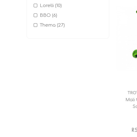
Lorelli (10)
BBO (6)
Thema (27)
TRO
Mali 
Sc
R