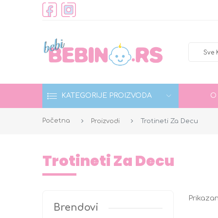
Sve 
KATEGORIJE PROIZVODA
O
Početna
Proizvodi
Trotineti Za Decu
Trotineti Za Decu
Prikazan
Brendovi