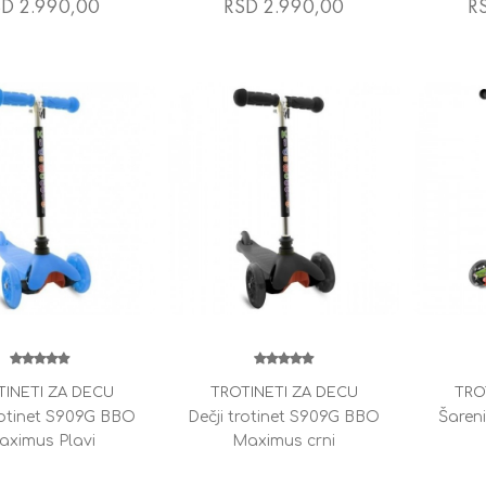
D 2.990,00
RSD 2.990,00
R
TINETI ZA DECU
TROTINETI ZA DECU
TRO
rotinet S909G BBO
Dečji trotinet S909G BBO
Šareni
aximus Plavi
Maximus crni