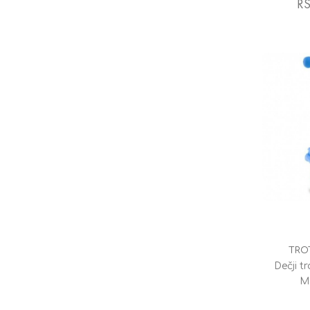
RS
TRO
Dečji t
M