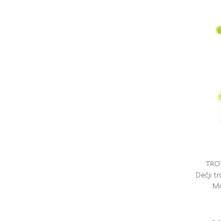
TRO
Dečji t
Ma