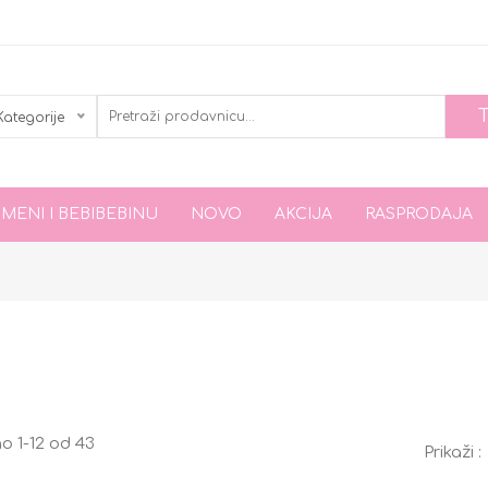
Kategorije
 MENI I BEBIBEBINU
NOVO
AKCIJA
RASPRODAJA
o 1-12 od 43
Prikaži :