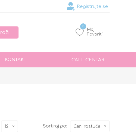
Registrujte se
0
Moji
Favoriti
KONTAKT
CALL CENTAR :
Sortiraj po:
12
Ceni rastuće